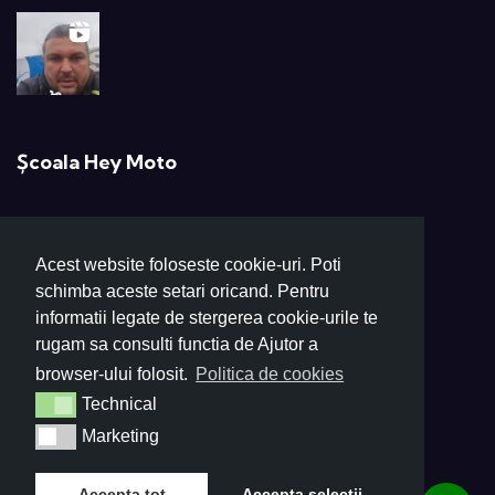
Școala Hey Moto
Profesionalism și pasiune pentru moto!
Acest website foloseste cookie-uri. Poti
+40 724 264 264
schimba aceste setari oricand. Pentru
scoalaheymoto@gmail.com
informatii legate de stergerea cookie-urile te
rugam sa consulti functia de Ajutor a
Poligon: Electronicii 48, București
browser-ului folosit.
Politica de cookies
Secretariat: Litovoi Voievod 59
Technical
Technical
Marketing
Marketing
Accepta tot
Accepta selectii