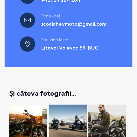
+40724 264 264
Scrie-ne!
scoalaheymoto@gmail.com
Sau vino la noi!
Litovoi Voievod 59, BUC
Și câteva fotografii…