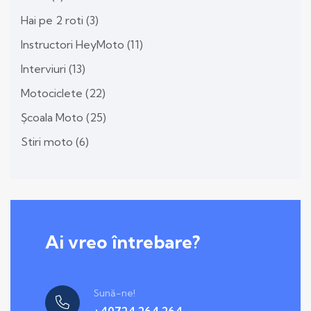
Hai pe 2 roti
(3)
Instructori HeyMoto
(11)
Interviuri
(13)
Motociclete
(22)
Școala Moto
(25)
Stiri moto
(6)
Ai vreo întrebare?
Sună-ne!