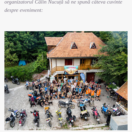
organizatorul Călin Nucuță să ne spună câteva cuvinte
despre eveniment: