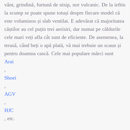
vânt, grindină, furtună de nisip, nor vulcanic. De la ieftin
la scump se poate spune totuși despre fiecare model că
este voluminos și slab ventilat. E adevărat că majoritatea
căștilor au cel puțin trei aerisiri, dar numai pe căldurile
cele mari veți afla cât sunt de eficiente. De asemenea, la
terasă, când beți o apă plată, vă mai trebuie un scaun și
pentru doamna cască. Cele mai populare mărci sunt
Arai
,
Shoei
,
AGV
,
HJC
, etc.