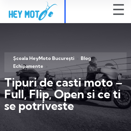
☰
Școala HeyMoto București
Blog
>
>
Echipamente
>
Tipuri de casti moto –
Full, Flip, Open si ce ti
se potriveste