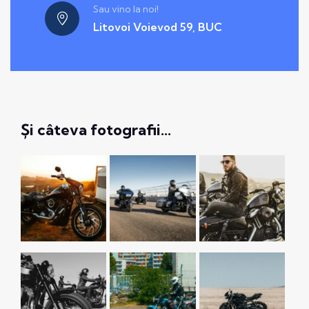
Sau vino la noi!
Litovoi Voievod 59, BUC
Și câteva fotografii…