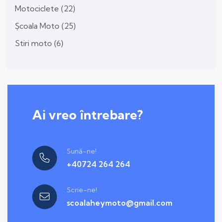
Motociclete
(22)
Școala Moto
(25)
Stiri moto
(6)
Ai vreo întrebare?
Sună-ne!
+40724 264 264
Scrie-ne!
scoalaheymoto@gmail.com