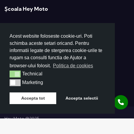
Școala Hey Moto
Profesionalism și pasiune pentru moto!
Acest website foloseste cookie-uri. Poti
+40 724 264 264
schimba aceste setari oricand. Pentru
scoalaheymoto@gmail.com
informatii legate de stergerea cookie-urile te
rugam sa consulti functia de Ajutor a
Poligon: Electronicii 48, București
browser-ului folosit.
Politica de cookies
Secretariat: Litovoi Voievod 59
Technical
Technical
Marketing
Marketing
Accepta tot
Accepta selectii
Hey Moto @2025
Politică de confidențialitate
Politică de cookies